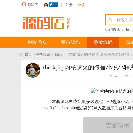
源码店
注册
登录
新浪微博
热门搜索：
thin
网站首页
整站源码
免费源码
源
>
> thinkphp内核超火的微信小说小程序源码自
首页
免费源码
thinkphp内核超火的微信小说
2024-11-25 1
本套源码自带采集,安装教程:PHP选择5.6
config/database.php然后我们导入数据库后台访
查看演示