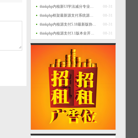
08-31
thinkphp内核新UI学法减分专业版34235道题库学法减分专业版小程序源码
08-31
thinkphp框架最新源支付系统源码 V7版全开源 免授权 附搭建教程
08-31
thinkphp内核源支付5.18最新版协议去授权全套三端开源源码_客户端+云端+监控+协议三网免挂免输入（全套版）
08-31
thinkphp内核源支付3.1版本全开源版+店员监控软件+手机监控APP源码