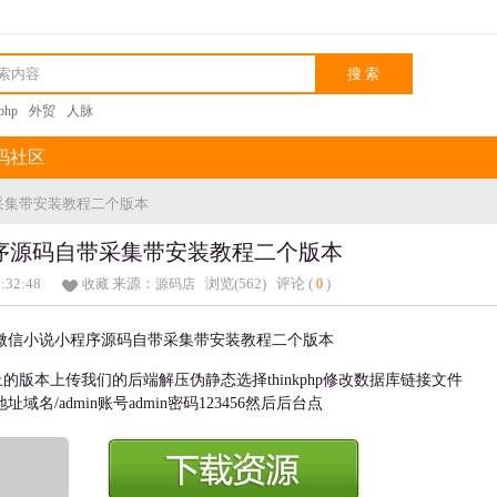
kphp
外贸
人脉
码社区
带采集带安装教程二个版本
小程序源码自带采集带安装教程二个版本
1:32:48
来源：
浏览(562)
评论 (
)
收藏
源码店
0
以上的版本上传我们的后端解压伪静态选择thinkphp修改数据库链接文件
问地址域名/admin账号admin密码123456然后后台点