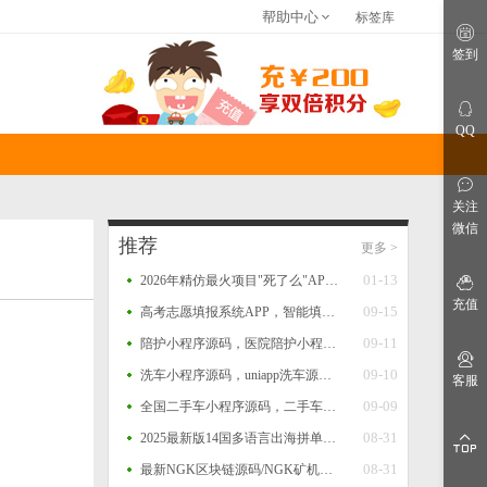
帮助中心
标签库
关于我们
联系我们
免责申明
签到
仿站建站
网站指南
网站公告
QQ
关注
微信
推荐
更多
>
01-13
2026年精仿最火项目"死了么"APP开源源码
充值
09-15
高考志愿填报系统APP，智能填报+一键填报，查大学、查专业、一分一段、院校对比等功能源码
09-11
陪护小程序源码，医院陪护小程序系统源码，支持多运营区，陪护师、推广者等完整闭环功能
09-10
洗车小程序源码，uniapp洗车源码，多门店洗车小程序源码
客服
09-09
全国二手车小程序源码，二手车系统，二手车交易小程序源码，二手车销售小程序平台源码
08-31
2025最新版14国多语言出海拼单商城源码，国际多语言出海商城返佣产品自动匹配订单源码
08-31
最新NGK区块链源码/NGK矿机挖矿源码/NGK公链程序/数字钱包点对点交易模式/算力