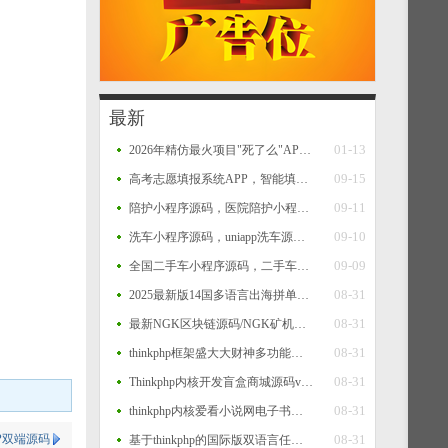
最新
01-13
2026年精仿最火项目"死了么"APP开源源码
09-15
高考志愿填报系统APP，智能填报+一键填报，查大学、查专业、一分一段、院校对比等功能源码
09-11
陪护小程序源码，医院陪护小程序系统源码，支持多运营区，陪护师、推广者等完整闭环功能
09-10
洗车小程序源码，uniapp洗车源码，多门店洗车小程序源码
09-09
全国二手车小程序源码，二手车系统，二手车交易小程序源码，二手车销售小程序平台源码
08-31
2025最新版14国多语言出海拼单商城源码，国际多语言出海商城返佣产品自动匹配订单源码
08-31
最新NGK区块链源码/NGK矿机挖矿源码/NGK公链程序/数字钱包点对点交易模式/算力
08-31
thinkphp框架盛大大财神多功能完美运营微信+支付宝+银行卡+云闪付+抢单系统源码+完整数据完美运营级
08-31
Thinkphp内核开发盲盒商城源码v2.0 对接易支付/阿里云短信/七牛云存储
08-31
thinkphp内核爱看小说网电子书源码全站打包
P双端源码
08-31
基于thinkphp的国际版双语言任务点赞源码系统越南版脸书任务点赞系统源码