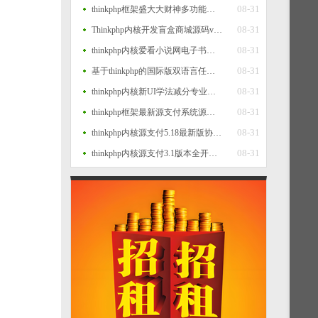
08-31
thinkphp框架盛大大财神多功能完美运营微信+支付宝+银行卡+云闪付+抢单系统源码+完整数据完美运营级
08-31
Thinkphp内核开发盲盒商城源码v2.0 对接易支付/阿里云短信/七牛云存储
08-31
thinkphp内核爱看小说网电子书源码全站打包
08-31
基于thinkphp的国际版双语言任务点赞源码系统越南版脸书任务点赞系统源码
08-31
thinkphp内核新UI学法减分专业版34235道题库学法减分专业版小程序源码
08-31
thinkphp框架最新源支付系统源码 V7版全开源 免授权 附搭建教程
08-31
thinkphp内核源支付5.18最新版协议去授权全套三端开源源码_客户端+云端+监控+协议三网免挂免输入（全套版）
08-31
thinkphp内核源支付3.1版本全开源版+店员监控软件+手机监控APP源码