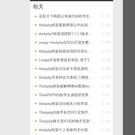
相关
11-29
花前月下网易云等级代挂程序支持扫码登录
11-29
thinkphp框架最新网易云代挂源码每天300首
11-29
thinkphp5框架源授权V1.5.2版本-打造更专业的PHP域名授权系统
11-29
uniapp+thinkphp自写社区朋友圈程序源码
11-29
thinkphp框架校园疫情防控进出登记管理系统源码
11-29
Uniapp开发影票返利系统_基于Thinkphp后台_完美运营
11-28
thinkphp框架伯乐发卡系统源码二个版本
11-28
thinkphp开发码支付系统/三网免挂/微信金额免输入/源支付2.2/打造更专业的聚合免签支付系统
11-28
Thinkphp框架破解网整站数据layui版源码
11-27
ThinkPHP6内核学生成绩管理系统源码
11-26
thinkphp框架活动报名小程序源码 后台管理报名小程序源码
11-26
Thinkphp内核手机壳DIY定制平台源码
11-26
Thinkphp聊天室H5实时聊天室群聊聊天室自动分配账户完群组/私聊/禁言等功能/全开源运营版本
11-26
thinkphp框架个人免签码支付源码 监控APP