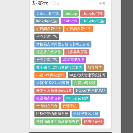
标签云
/Tag
更多
>
THinkPHP框架
thinkphp
Thinkphp内核
thinkphp6框架
thinkphp5
Thinkphp5框架
短视频点赞任务
短视频点赞任务
推券客淘宝客
对接易支付阿里云短信七牛云存储
运营版在线采集
推券客淘宝客
推券客淘宝客
课程管理系统
数字钱包点对点交易模式算力
教育教学
小说APP网站源码
学生成绩管理系统源码
最新NGK区块链源码
付费内容视频
开发盲盒商城源码v2.0
NGK矿机挖矿源码
短视频点赞任务
NGK公链程序
带有独立后台
代理系统
区块链宠物养殖系统
金鸡报喜区块鸡
带自动采集和搭建视频教程
区块狗系列