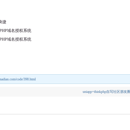
快捷
nmadian.com/code/398.html
uniapp+thinkphp自写社区