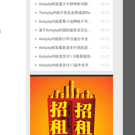
08-31
thinkphp框架盛大大财神多功能完美运营微信+支付宝+银行卡+云闪付+抢单系统源码+完整数据完美运营级
08-31
Thinkphp内核开发盲盒商城源码v2.0 对接易支付/阿里云短信/七牛云存储
08-31
thinkphp内核爱看小说网电子书源码全站打包
08-31
基于thinkphp的国际版双语言任务点赞源码系统越南版脸书任务点赞系统源码
后
08-31
thinkphp内核新UI学法减分专业版34235道题库学法减分专业版小程序源码
08-31
thinkphp框架最新源支付系统源码 V7版全开源 免授权 附搭建教程
08-31
thinkphp内核源支付5.18最新版协议去授权全套三端开源源码_客户端+云端+监控+协议三网免挂免输入（全套版）
08-31
thinkphp内核源支付3.1版本全开源版+店员监控软件+手机监控APP源码