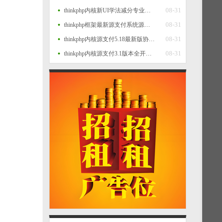
08-31
thinkphp内核新UI学法减分专业版34235道题库学法减分专业版小程序源码
08-31
thinkphp框架最新源支付系统源码 V7版全开源 免授权 附搭建教程
08-31
thinkphp内核源支付5.18最新版协议去授权全套三端开源源码_客户端+云端+监控+协议三网免挂免输入（全套版）
08-31
thinkphp内核源支付3.1版本全开源版+店员监控软件+手机监控APP源码