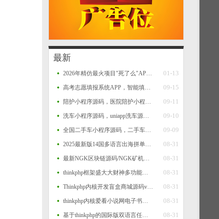
最新
01-13
2026年精仿最火项目"死了么"APP开源源码
09-15
高考志愿填报系统APP，智能填报+一键填报，查大学、查专业、一分一段、院校对比等功能源码
09-11
陪护小程序源码，医院陪护小程序系统源码，支持多运营区，陪护师、推广者等完整闭环功能
09-10
洗车小程序源码，uniapp洗车源码，多门店洗车小程序源码
09-09
全国二手车小程序源码，二手车系统，二手车交易小程序源码，二手车销售小程序平台源码
08-31
2025最新版14国多语言出海拼单商城源码，国际多语言出海商城返佣产品自动匹配订单源码
08-31
最新NGK区块链源码/NGK矿机挖矿源码/NGK公链程序/数字钱包点对点交易模式/算力
08-31
thinkphp框架盛大大财神多功能完美运营微信+支付宝+银行卡+云闪付+抢单系统源码+完整数据完美运营级
08-31
Thinkphp内核开发盲盒商城源码v2.0 对接易支付/阿里云短信/七牛云存储
08-31
thinkphp内核爱看小说网电子书源码全站打包
08-31
基于thinkphp的国际版双语言任务点赞源码系统越南版脸书任务点赞系统源码