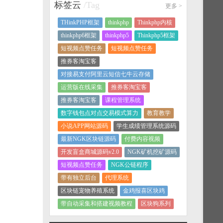
标签云
/Tag
更多
>
THinkPHP框架
thinkphp
Thinkphp内核
thinkphp6框架
thinkphp5
Thinkphp5框架
短视频点赞任务
短视频点赞任务
推券客淘宝客
对接易支付阿里云短信七牛云存储
运营版在线采集
推券客淘宝客
推券客淘宝客
课程管理系统
数字钱包点对点交易模式算力
教育教学
小说APP网站源码
学生成绩管理系统源码
最新NGK区块链源码
付费内容视频
开发盲盒商城源码v2.0
NGK矿机挖矿源码
短视频点赞任务
NGK公链程序
带有独立后台
代理系统
区块链宠物养殖系统
金鸡报喜区块鸡
带自动采集和搭建视频教程
区块狗系列