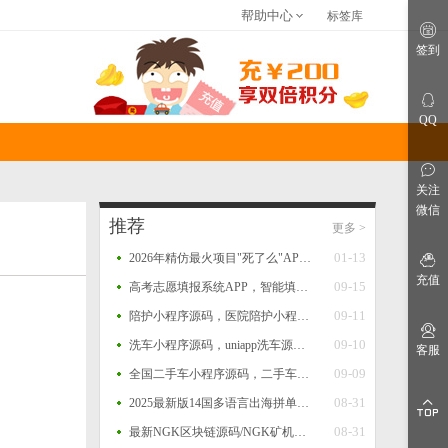
帮助中心
标签库
关于我们
联系我们
免责申明
签到
仿站建站
网站指南
网站公告
QQ
关注
微信
推荐
更多
>
01-13
2026年精仿最火项目"死了么"APP开源源码
充值
09-15
高考志愿填报系统APP，智能填报+一键填报，查大学、查专业、一分一段、院校对比等功能源码
09-11
陪护小程序源码，医院陪护小程序系统源码，支持多运营区，陪护师、推广者等完整闭环功能
09-10
洗车小程序源码，uniapp洗车源码，多门店洗车小程序源码
客服
：
09-09
全国二手车小程序源码，二手车系统，二手车交易小程序源码，二手车销售小程序平台源码
08-31
2025最新版14国多语言出海拼单商城源码，国际多语言出海商城返佣产品自动匹配订单源码
08-31
最新NGK区块链源码/NGK矿机挖矿源码/NGK公链程序/数字钱包点对点交易模式/算力