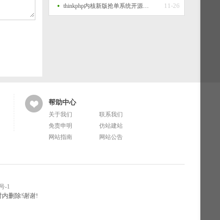
11-26
thinkphp内核新版抢单系统开源招财宝自由宝HZ区块系统源码+带门票支付+激活码功能
帮助中心
关于我们
联系我们
免责申明
仿站建站
网站指南
网站公告
号-1
内删除!谢谢!