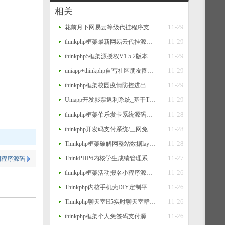
相关
11-29
花前月下网易云等级代挂程序支持扫码登录
11-29
thinkphp框架最新网易云代挂源码每天300首
11-29
thinkphp5框架源授权V1.5.2版本-打造更专业的PHP域名授权系统
11-29
uniapp+thinkphp自写社区朋友圈程序源码
11-29
thinkphp框架校园疫情防控进出登记管理系统源码
11-29
Uniapp开发影票返利系统_基于Thinkphp后台_完美运营
11-28
thinkphp框架伯乐发卡系统源码二个版本
11-28
thinkphp开发码支付系统/三网免挂/微信金额免输入/源支付2.2/打造更专业的聚合免签支付系统
11-28
Thinkphp框架破解网整站数据layui版源码
11-27
ThinkPHP6内核学生成绩管理系统源码
朋友圈程序源码
11-26
thinkphp框架活动报名小程序源码 后台管理报名小程序源码
11-26
Thinkphp内核手机壳DIY定制平台源码
11-26
Thinkphp聊天室H5实时聊天室群聊聊天室自动分配账户完群组/私聊/禁言等功能/全开源运营版本
11-26
thinkphp框架个人免签码支付源码 监控APP