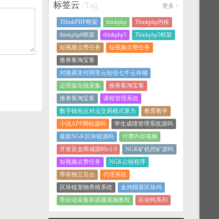
标签云
/Tag
更多
>
THinkPHP框架
thinkphp
Thinkphp内核
thinkphp6框架
thinkphp5
Thinkphp5框架
短视频点赞任务
短视频点赞任务
推券客淘宝客
对接易支付阿里云短信七牛云存储
运营版在线采集
推券客淘宝客
推券客淘宝客
课程管理系统
数字钱包点对点交易模式算力
教育教学
小说APP网站源码
学生成绩管理系统源码
最新NGK区块链源码
付费内容视频
开发盲盒商城源码v2.0
NGK矿机挖矿源码
短视频点赞任务
NGK公链程序
带有独立后台
代理系统
区块链宠物养殖系统
金鸡报喜区块鸡
带自动采集和搭建视频教程
区块狗系列