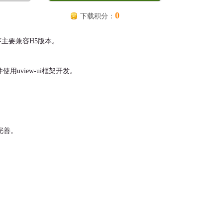
0
下载积分：
社区程序主要兼容H5版本。
用uview-ui框架开发。
完善。
）