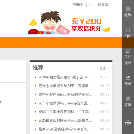
帮助中心
标签库
关于我们
联系我们
免责申明
签到
仿站建站
网站指南
网站公告
QQ
关注
微信
推荐
更多
>
01-13
2026年精仿最火项目"死了么"APP开源源码
充值
09-15
高考志愿填报系统APP，智能填报+一键填报，查大学、查专业、一分一段、院校对比等功能源码
09-11
陪护小程序源码，医院陪护小程序系统源码，支持多运营区，陪护师、推广者等完整闭环功能
并
09-10
洗车小程序源码，uniapp洗车源码，多门店洗车小程序源码
客服
09-09
全国二手车小程序源码，二手车系统，二手车交易小程序源码，二手车销售小程序平台源码
08-31
2025最新版14国多语言出海拼单商城源码，国际多语言出海商城返佣产品自动匹配订单源码
08-31
最新NGK区块链源码/NGK矿机挖矿源码/NGK公链程序/数字钱包点对点交易模式/算力