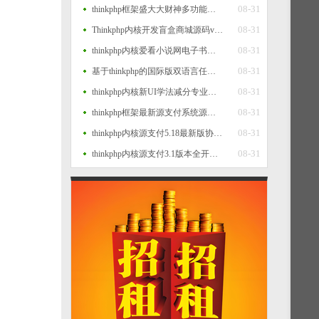
08-31
thinkphp框架盛大大财神多功能完美运营微信+支付宝+银行卡+云闪付+抢单系统源码+完整数据完美运营级
08-31
Thinkphp内核开发盲盒商城源码v2.0 对接易支付/阿里云短信/七牛云存储
08-31
thinkphp内核爱看小说网电子书源码全站打包
08-31
基于thinkphp的国际版双语言任务点赞源码系统越南版脸书任务点赞系统源码
08-31
thinkphp内核新UI学法减分专业版34235道题库学法减分专业版小程序源码
08-31
thinkphp框架最新源支付系统源码 V7版全开源 免授权 附搭建教程
08-31
thinkphp内核源支付5.18最新版协议去授权全套三端开源源码_客户端+云端+监控+协议三网免挂免输入（全套版）
08-31
thinkphp内核源支付3.1版本全开源版+店员监控软件+手机监控APP源码