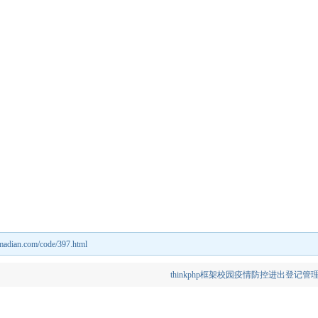
nmadian.com/code/397.html
thinkphp框架校园疫情防控进出登记