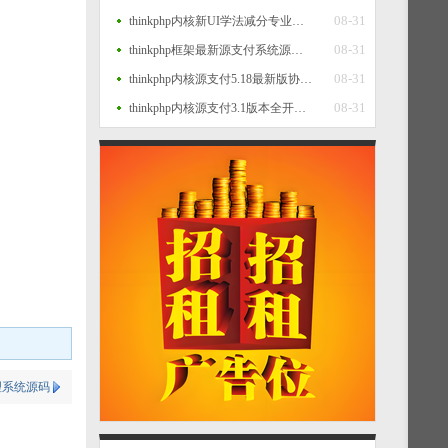
08-31
thinkphp内核新UI学法减分专业版34235道题库学法减分专业版小程序源码
08-31
thinkphp框架最新源支付系统源码 V7版全开源 免授权 附搭建教程
08-31
thinkphp内核源支付5.18最新版协议去授权全套三端开源源码_客户端+云端+监控+协议三网免挂免输入（全套版）
08-31
thinkphp内核源支付3.1版本全开源版+店员监控软件+手机监控APP源码
管理系统源码