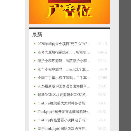
最新
01-13
2026年精仿最火项目"死了么"APP开源源码
09-15
高考志愿填报系统APP，智能填报+一键填报，查大学、查专业、一分一段、院校对比等功能源码
09-11
陪护小程序源码，医院陪护小程序系统源码，支持多运营区，陪护师、推广者等完整闭环功能
09-10
洗车小程序源码，uniapp洗车源码，多门店洗车小程序源码
09-09
全国二手车小程序源码，二手车系统，二手车交易小程序源码，二手车销售小程序平台源码
08-31
2025最新版14国多语言出海拼单商城源码，国际多语言出海商城返佣产品自动匹配订单源码
08-31
最新NGK区块链源码/NGK矿机挖矿源码/NGK公链程序/数字钱包点对点交易模式/算力
08-31
thinkphp框架盛大大财神多功能完美运营微信+支付宝+银行卡+云闪付+抢单系统源码+完整数据完美运营级
08-31
Thinkphp内核开发盲盒商城源码v2.0 对接易支付/阿里云短信/七牛云存储
08-31
thinkphp内核爱看小说网电子书源码全站打包
08-31
基于thinkphp的国际版双语言任务点赞源码系统越南版脸书任务点赞系统源码