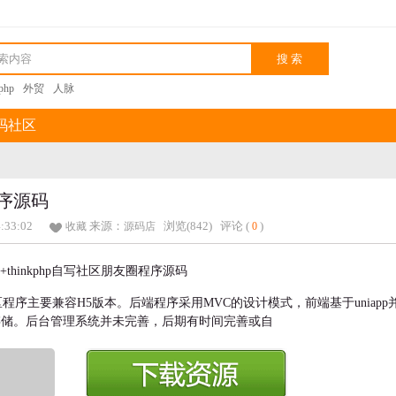
kphp
外贸
人脉
码社区
程序源码
4:33:02
来源：
浏览(842)
评论 (
)
收藏
源码店
0
.7 开发的社区程序主要兼容H5版本。后端程序采用MVC的设计模式，前端基于uniapp
牛云存储。后台管理系统并未完善，后期有时间完善或自