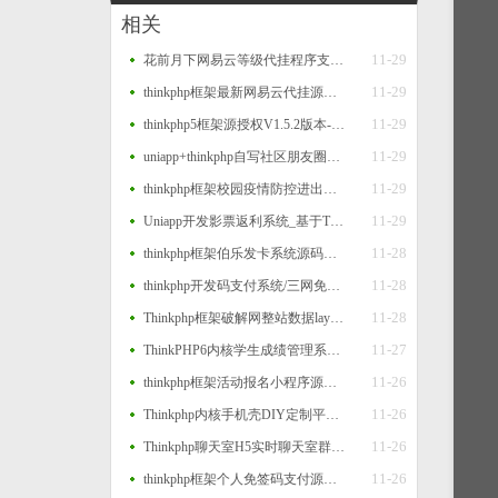
相关
11-29
花前月下网易云等级代挂程序支持扫码登录
11-29
thinkphp框架最新网易云代挂源码每天300首
11-29
thinkphp5框架源授权V1.5.2版本-打造更专业的PHP域名授权系统
11-29
uniapp+thinkphp自写社区朋友圈程序源码
11-29
thinkphp框架校园疫情防控进出登记管理系统源码
11-29
Uniapp开发影票返利系统_基于Thinkphp后台_完美运营
11-28
thinkphp框架伯乐发卡系统源码二个版本
11-28
thinkphp开发码支付系统/三网免挂/微信金额免输入/源支付2.2/打造更专业的聚合免签支付系统
11-28
Thinkphp框架破解网整站数据layui版源码
11-27
ThinkPHP6内核学生成绩管理系统源码
11-26
thinkphp框架活动报名小程序源码 后台管理报名小程序源码
11-26
Thinkphp内核手机壳DIY定制平台源码
11-26
Thinkphp聊天室H5实时聊天室群聊聊天室自动分配账户完群组/私聊/禁言等功能/全开源运营版本
11-26
thinkphp框架个人免签码支付源码 监控APP