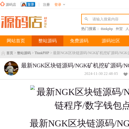
源码店
注册
登录
新浪微博
热门搜索：
thinkphp
外贸
人
网站首页
整站源码
免费源码
源码社区
>
>
> 最新NGK区块链源码/NGK矿机挖矿源码/N
首页
整站源码
ThinkPHP
最新NGK区块链源码/NGK矿机挖矿源码/
2024-11-30 22:48:05
最新NGK区块链源码/N