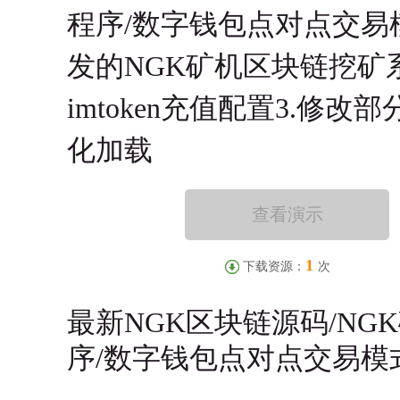
程序/数字钱包点对点交易模式/算
发的NGK矿机区块链挖矿系
imtoken充值配置3.修改
化加载
查看演示
1
下载资源：
次
最新NGK区块链源码/NG
序/数字钱包点对点交易模