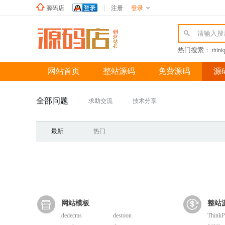
源码店
注册
登录
新浪微博
热门搜索：
thin
网站首页
整站源码
免费源码
源
全部问题
求助交流
技术分享
最新
热门
网站模板
整站
dedecms
destoon
Think