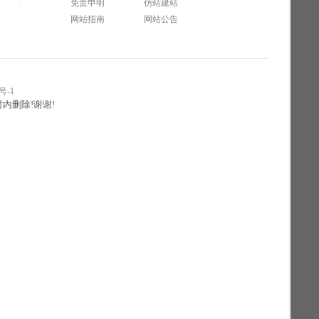
免责申明
仿站建站
网站指南
网站公告
号-1
内删除!谢谢!