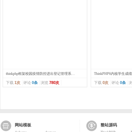
thinkphp框架校园疫情防控进出登记管理系统源码
ThinkPHP6内核学生
下载
1次
评论
0条
浏览
780次
下载
0次
评论
0条
网站模板
整站源码