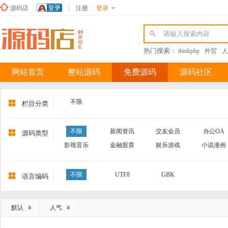
源码店
注册
登录
新浪微博
热门搜索：
thinkphp
外贸
人
网站首页
整站源码
免费源码
源码社区
不限
栏目分类
不限
新闻资讯
交友会员
办公OA
源码类型
影视音乐
金融股票
娱乐游戏
小说漫画
不限
UTF8
GBK
语言编码
默认
人气