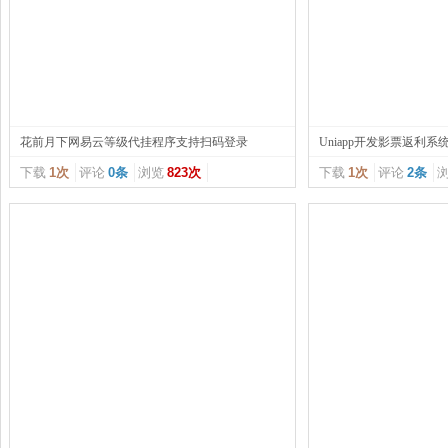
花前月下网易云等级代挂程序支持扫码登录
Uniapp开发影票返利系统
下载
1次
评论
0条
浏览
823次
下载
1次
评论
2条