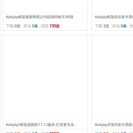
thinkphp框架最新网易云代挂源码每天300首
thinkphp框架伯乐发
下载
0次
评论
0条
浏览
735次
下载
1次
评论
0条
thinkphp5框架源授权V1.5.2版本-打造更专业的PHP域名授权系统
thinkphp开发码支付