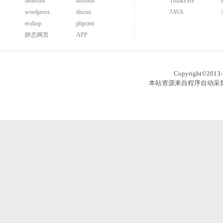
dedecms
destoon
ThinkPHP
wordpress
discuz
JAVA
ecshop
phpcms
静态网页
APP
Copyright©201
本站资源来自程序自动采集