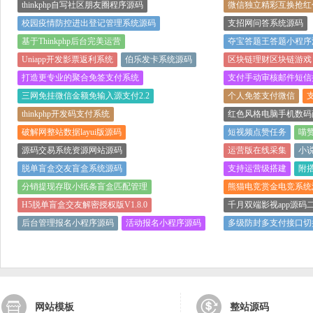
thinkphp自写社区朋友圈程序源码
微信独立精彩互换抢红
校园疫情防控进出登记管理系统源码
支招网问答系统源码
基于Thinkphp后台完美运营
夺宝答题王答题小程序
Uniapp开发影票返利系统
伯乐发卡系统源码
区块链理财区块链游戏
打造更专业的聚合免签支付系统
支付手动审核邮件短信
三网免挂微信金额免输入源支付2.2
个人免签支付微信
thinkphp开发码支付系统
红色风格电脑手机数码
破解网整站数据layui版源码
短视频点赞任务
喵
源码交易系统资源网站源码
运营版在线采集
小
脱单盲盒交友盲盒系统源码
支持运营级搭建
附
分销提现存取小纸条盲盒匹配管理
熊猫电竞赏金电竞系统
H5脱单盲盒交友解密授权版V1.8.0
千月双端影视app源码
后台管理报名小程序源码
活动报名小程序源码
多级防封多支付接口切
网站模板
整站源码