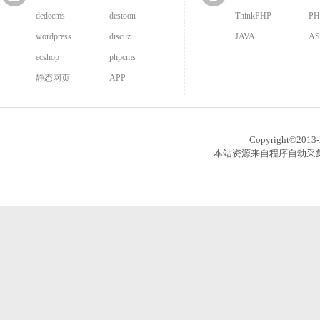
dedecms
destoon
ThinkPHP
PH
wordpress
discuz
JAVA
AS
ecshop
phpcms
静态网页
APP
Copyright©201
本站资源来自程序自动采集