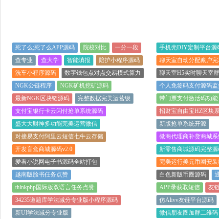
死了么;死了么APP源码
院校对比
一分一段
手机壳DIY定制平台源
查专业
查大学
智能填报
陪护小程序源码
聊天室自动分配账户完
洗车小程序源码
数字钱包点对点交易模式算力
聊天室H5实时聊天室
NGK公链程序
NGK矿机挖矿源码
个人免签码支付源码监控
最新NGK区块链源码
完整数据完美运营级
带门票支付激活码功能
支付宝银行卡云闪付抢单系统源码
招财宝自由宝HZ区块
盛大大财神多功能完美运营微信
新版抢单系统开源
对接易支付阿里云短信七牛云存储
微商代理商补货商城系
开发盲盒商城源码v2.0
新零售商城源码完整源
爱看小说网电子书源码全站打包
完美运行美元币圈安装
越南版脸书任务点赞
白色新版币圈源码
thinkphp国际版双语言任务点赞
APP录获取短信
友
34235道题库学法减分专业版小程序源码
仿Alivv友链平台源码
新UI学法减分专业版
微信朋友圈加群二维码