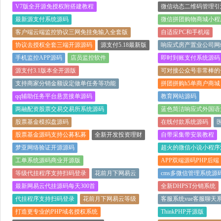
V7版全开源免授权附搭建教程
微信动态二维码管理引
最新源支付系统源码
微信拼团购物商城小程
客户端云端监控协议三网免挂免输入全套版
自适应PC和手机端
协议去授权全套三端开源源码
源支付5.18最新版
响应式房产置业公司网
手机监控APP源码
店员监控软件
即时到账支付系统源码
源支付3.1版本全开源版
可对接公众号非常棒的
支持商家分销金额设定做单任务等功能
拼团拼购h5单商户商城
qq辅助任务平台悬赏接单源码
教育网站源码
两融配资股票交易交易所系统源码
蓝色简洁响应式外国语
股票基金模拟盘源码
在线付款系统源码
股票基金源码支持公募私募
全新开发投资理财
自带采集带安装教程
梦亚网络验证开源源码
超火的微信小说小程序
工单系统源码商业开源版
APP双端源码PHP后端
等级代挂程序支持扫码登录
花前月下网易云
cms多微信管理系统源
最新网易云代挂源码每天300首
全新DHPST分销系统
代挂程序支持扫码登录
花前月下网易云等级
客服系统vue客服聊天系统
打造更专业的PHP域名授权系统
ThinkPHP开源版