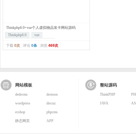
Thinkphp6.0+vue个人虚拟物品发卡网站源码
Thinkphp6.0
vue
个人虚拟物品发卡网站源码
下载
0次
评论
0条
浏览
469次
网站模板
整站源码
dedecms
destoon
ThinkPHP
PH
wordpress
discuz
JAVA
AS
ecshop
phpcms
静态网页
APP