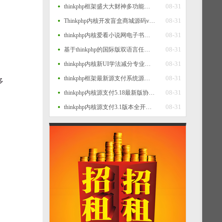
08-31
thinkphp框架盛大大财神多功能完美运营微信+支付宝+银行卡+云闪付+抢单系统源码+完整数据完美运营级
08-31
Thinkphp内核开发盲盒商城源码v2.0 对接易支付/阿里云短信/七牛云存储
08-31
thinkphp内核爱看小说网电子书源码全站打包
08-31
基于thinkphp的国际版双语言任务点赞源码系统越南版脸书任务点赞系统源码
08-31
thinkphp内核新UI学法减分专业版34235道题库学法减分专业版小程序源码
08-31
thinkphp框架最新源支付系统源码 V7版全开源 免授权 附搭建教程
多
08-31
thinkphp内核源支付5.18最新版协议去授权全套三端开源源码_客户端+云端+监控+协议三网免挂免输入（全套版）
08-31
thinkphp内核源支付3.1版本全开源版+店员监控软件+手机监控APP源码
、