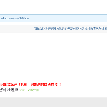
nmadian.com/code/329.html
THinkPHP框架国内优秀的开源付费内容视频教育教学课
识别垃圾评论机制，识别到的自动封号!!!
您可以选择
|
登录
立即注册