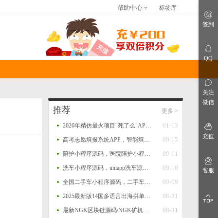
帮助中心
标签库
关于我们
联系我们
免责申明
签到
仿站建站
网站指南
网站公告
QQ
关注
微信
推荐
更多
>
01-13
2026年精仿最火项目"死了么"APP开源源码
充值
09-15
高考志愿填报系统APP，智能填报+一键填报，查大学、查专业、一分一段、院校对比等功能源码
09-11
陪护小程序源码，医院陪护小程序系统源码，支持多运营区，陪护师、推广者等完整闭环功能
09-10
洗车小程序源码，uniapp洗车源码，多门店洗车小程序源码
客服
。
09-09
全国二手车小程序源码，二手车系统，二手车交易小程序源码，二手车销售小程序平台源码
08-31
2025最新版14国多语言出海拼单商城源码，国际多语言出海商城返佣产品自动匹配订单源码
08-31
最新NGK区块链源码/NGK矿机挖矿源码/NGK公链程序/数字钱包点对点交易模式/算力