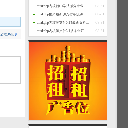
08-31
thinkphp内核新UI学法减分专业版34235道题库学法减分专业版小程序源码
08-31
thinkphp框架最新源支付系统源码 V7版全开源 免授权 附搭建教程
08-31
thinkphp内核源支付5.18最新版协议去授权全套三端开源源码_客户端+云端+监控+协议三网免挂免输入（全套版）
08-31
thinkphp内核源支付3.1版本全开源版+店员监控软件+手机监控APP源码
程管理系统