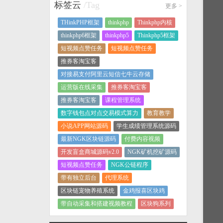
标签云
/Tag
更多
>
THinkPHP框架
thinkphp
Thinkphp内核
thinkphp6框架
thinkphp5
Thinkphp5框架
短视频点赞任务
短视频点赞任务
推券客淘宝客
对接易支付阿里云短信七牛云存储
运营版在线采集
推券客淘宝客
推券客淘宝客
课程管理系统
数字钱包点对点交易模式算力
教育教学
小说APP网站源码
学生成绩管理系统源码
最新NGK区块链源码
付费内容视频
开发盲盒商城源码v2.0
NGK矿机挖矿源码
短视频点赞任务
NGK公链程序
带有独立后台
代理系统
区块链宠物养殖系统
金鸡报喜区块鸡
带自动采集和搭建视频教程
区块狗系列