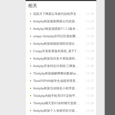
相关
11-29
花前月下网易云等级代挂程序支持扫码登录
11-29
thinkphp框架最新网易云代挂源码每天300首
11-29
thinkphp5框架源授权V1.5.2版本-打造更专业的PHP域名授权系统
11-29
uniapp+thinkphp自写社区朋友圈程序源码
11-29
thinkphp框架校园疫情防控进出登记管理系统源码
11-29
Uniapp开发影票返利系统_基于Thinkphp后台_完美运营
11-28
thinkphp框架伯乐发卡系统源码二个版本
11-28
thinkphp开发码支付系统/三网免挂/微信金额免输入/源支付2.2/打造更专业的聚合免签支付系统
11-28
Thinkphp框架破解网整站数据layui版源码
11-27
ThinkPHP6内核学生成绩管理系统源码
11-26
thinkphp框架活动报名小程序源码 后台管理报名小程序源码
11-26
Thinkphp内核手机壳DIY定制平台源码
11-26
Thinkphp聊天室H5实时聊天室群聊聊天室自动分配账户完群组/私聊/禁言等功能/全开源运营版本
11-26
thinkphp框架个人免签码支付源码 监控APP