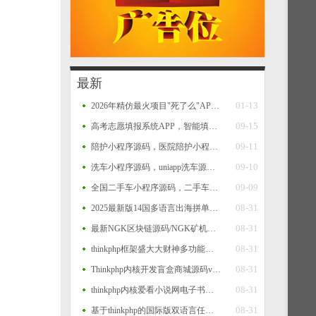
最新
01-13
2026年精仿最火项目"死了么"APP开源源码
09-15
高考志愿填报系统APP，智能填报+一键填报，查大学、查专业、一分一段、院校对比等功能源码
09-11
陪护小程序源码，医院陪护小程序系统源码，支持多运营区，陪护师、推广者等完整闭环功能
09-10
洗车小程序源码，uniapp洗车源码，多门店洗车小程序源码
09-09
全国二手车小程序源码，二手车系统，二手车交易小程序源码，二手车销售小程序平台源码
08-31
2025最新版14国多语言出海拼单商城源码，国际多语言出海商城返佣产品自动匹配订单源码
08-31
最新NGK区块链源码/NGK矿机挖矿源码/NGK公链程序/数字钱包点对点交易模式/算力
08-31
thinkphp框架盛大大财神多功能完美运营微信+支付宝+银行卡+云闪付+抢单系统源码+完整数据完美运营级
08-31
Thinkphp内核开发盲盒商城源码v2.0 对接易支付/阿里云短信/七牛云存储
08-31
thinkphp内核爱看小说网电子书源码全站打包
08-31
基于thinkphp的国际版双语言任务点赞源码系统越南版脸书任务点赞系统源码