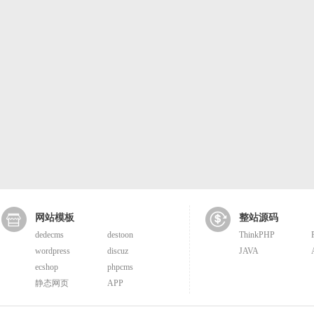
网站模板
整站源码
dedecms
destoon
ThinkPHP
wordpress
discuz
JAVA
ecshop
phpcms
静态网页
APP